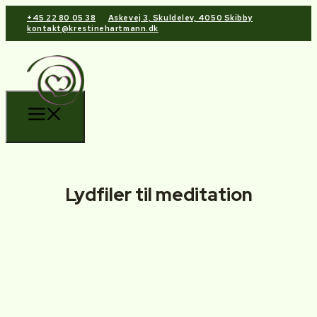
+45 22 80 05 38
Askevej 3, Skuldelev, 4050 Skibby
kontakt@krestinehartmann.dk
Lydfiler til meditation