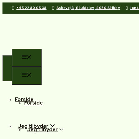
+45 22 80 05 38
Askevej 3, Skuldelev, 4050 Skibby
kont
Forside
Forside
Jeg tilbyder
Jeg tilbyder