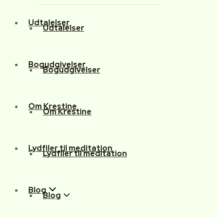
Udtalelser
Udtalelser
Bogudgivelser
Bogudgivelser
Om Krestine
Om Krestine
Lydfiler til meditation
Lydfiler til meditation
Blog
Blog