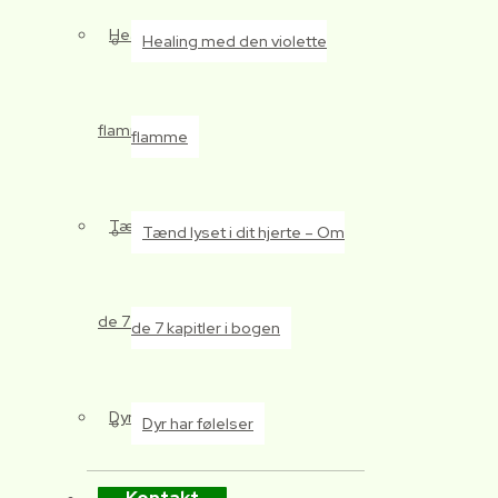
Healing med den violette
Healing med den violette
flamme
flamme
Tænd lyset i dit hjerte – Om
Tænd lyset i dit hjerte – Om
de 7 kapitler i bogen
de 7 kapitler i bogen
Dyr har følelser
Dyr har følelser