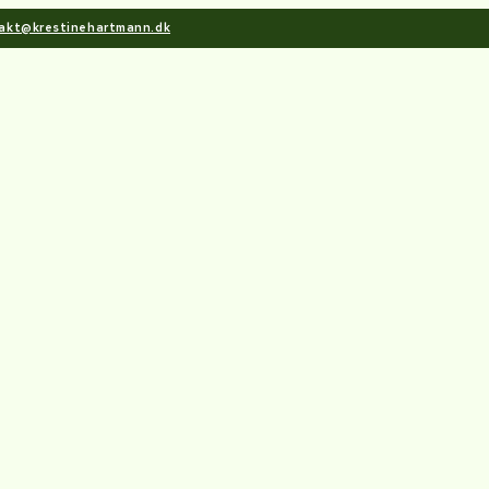
akt@krestinehartmann.dk