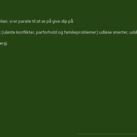
er, vi er parate til at se på give slip på.
 (uløste konflikter, parforhold og familieproblemer) udløse smerter, u
ergi.