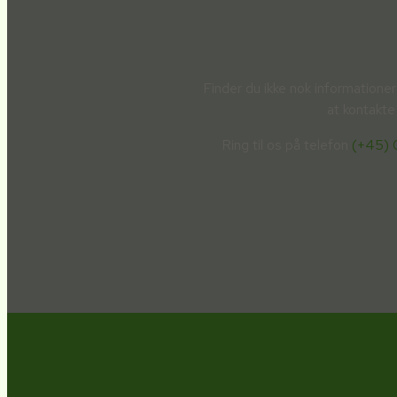
Finder du ikke nok information
at kontakte
Ring til os på telefon
(+45)