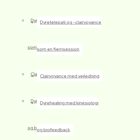
Dyretelepati og -clairvoyance
Dyretelepati og -clairvoyance
som en fjernsession
som en fjernsession
Clairvoyance med vejledning
Clairvoyance med vejledning
Dyrehealing med kinesiologi
Dyrehealing med kinesiologi
og biofeedback
og biofeedback