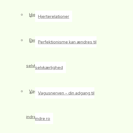
Hjerterelationer
Hjerterelationer
Perfektionisme kan ændres til
Perfektionisme kan ændres til
selvkærlighed
selvkærlighed
Vagusnerven – din adgang til
Vagusnerven – din adgang til
indre ro
indre ro