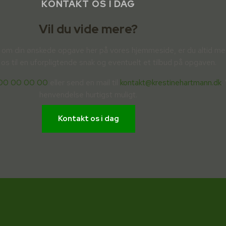
KONTAKT OS I DAG
Vil du vide mere?
er om din ønskede opgave her på vores hjemmeside, er du altid m
 os til en uforpligtende snak og eventuelt et tilbud på opgaven.
 00 00 00 00
eller send en mail til
kontakt@krestinehartmann.dk
.
henvendelse hurtigst muligt.
Kontakt os i dag